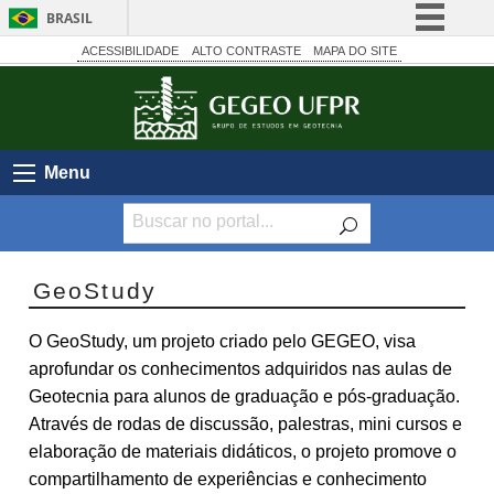
BRASIL
Simplifique!
ACESSIBILIDADE
ALTO CONTRASTE
MAPA DO SITE
Comunica BR
Participe
Acesso à informação
Menu
Legislação
Canais
GeoStudy
O GeoStudy, um projeto criado pelo GEGEO, visa
aprofundar os conhecimentos adquiridos nas aulas de
Geotecnia para alunos de graduação e pós-graduação.
Através de rodas de discussão, palestras, mini cursos e
elaboração de materiais didáticos, o projeto promove o
compartilhamento de experiências e conhecimento