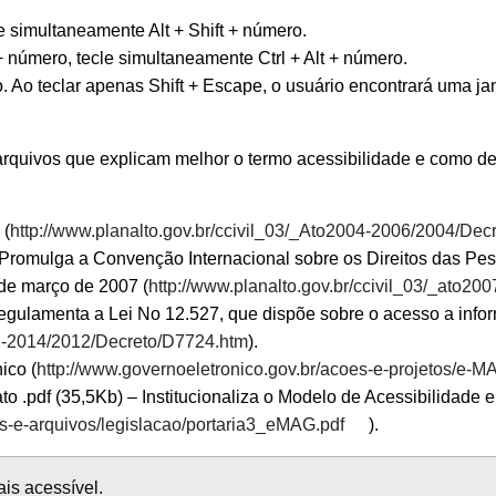
e simultaneamente Alt + Shift + número.
+ número, tecle simultaneamente Ctrl + Alt + número.
. Ao teclar apenas Shift + Escape, o usuário encontrará uma j
 arquivos que explicam melhor o termo acessibilidade e como de
 (
http://www.planalto.gov.br/ccivil_03/_Ato2004-2006/2004/De
 Promulga a Convenção Internacional sobre os Direitos das Pe
de março de 2007 (
http://www.planalto.gov.br/ccivil_03/_ato2
egulamenta a Lei No 12.527, que dispõe sobre o acesso a inf
011-2014/2012/Decreto/D7724.htm
).
ico (
http://www.governoeletronico.gov.br/acoes-e-projetos/e-M
ato .pdf (35,5Kb) – Institucionaliza o Modelo de Acessibilidad
os-e-arquivos/legislacao/portaria3_eMAG.pdf
).
ais acessível.