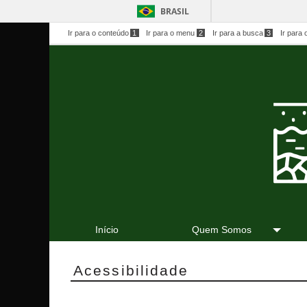
BRASIL
Ir para o conteúdo
1
Ir para o menu
2
Ir para a busca
3
Ir para 
Início
Quem Somos
Acessibilidade