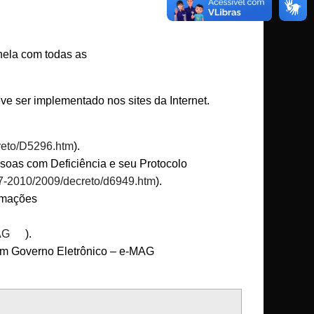
anela com todas as
ve ser implementado nos sites da Internet.
creto/D5296.htm
).
ssoas com Deficiência e seu Protocolo
007-2010/2009/decreto/d6949.htm
).
ormações
AG
).
e em Governo Eletrônico – e-MAG